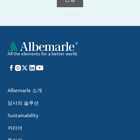
All the elements for a better world.
Facebook
Instagram
X
LinkedIn
YouTube
Albemarle 소개
당사의 솔루션
Sustainability
커리어