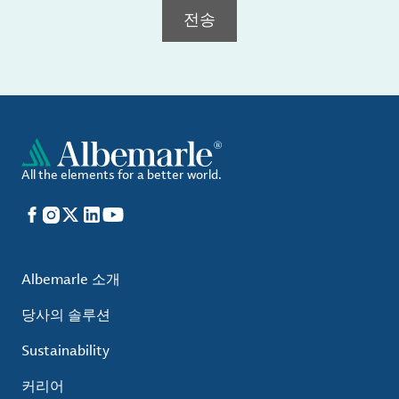
전송
All the elements for a better world.
Facebook
Instagram
X
LinkedIn
YouTube
Albemarle 소개
당사의 솔루션
Sustainability
커리어