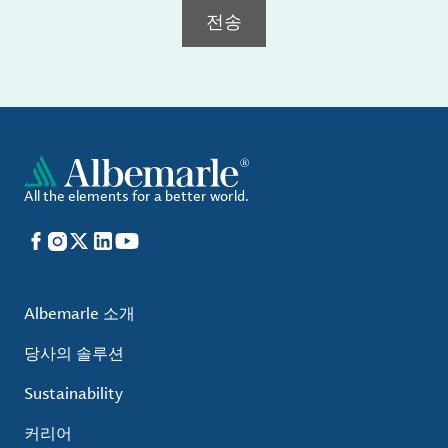
전송
All the elements for a better world.
Facebook
Instagram
X
LinkedIn
YouTube
Albemarle 소개
당사의 솔루션
Sustainability
커리어