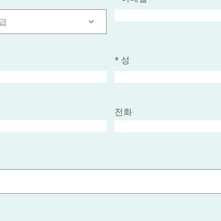
등급
*
성
전화