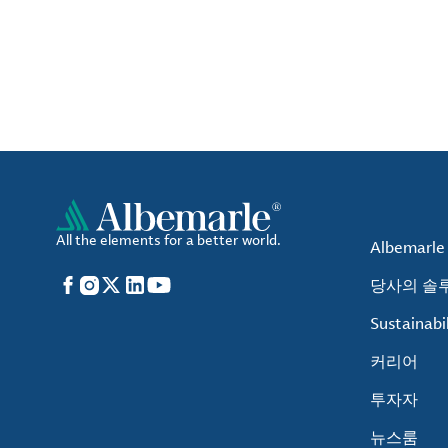
All the elements for a better world.
Albemarl
Facebook
Instagram
X
LinkedIn
YouTube
당사의 솔
Sustainabil
커리어
투자자
뉴스룸