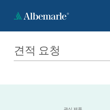
주
요
콘
텐
츠
로
건
너
견적 요청
뛰
기
관심 제품