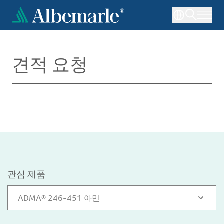
주
요
콘
텐
츠
견적 요청
로
건
너
뛰
기
관심 제품
ADMA® 246-451 아민