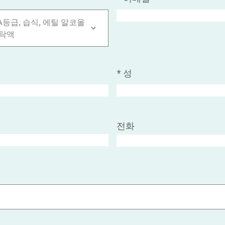
A등급, 습식, 에틸 알코올
탁액
*
성
전화