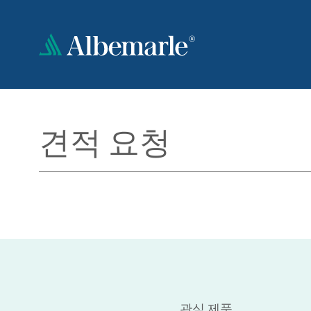
주
요
콘
텐
츠
로
건
너
견적 요청
뛰
기
관심 제품