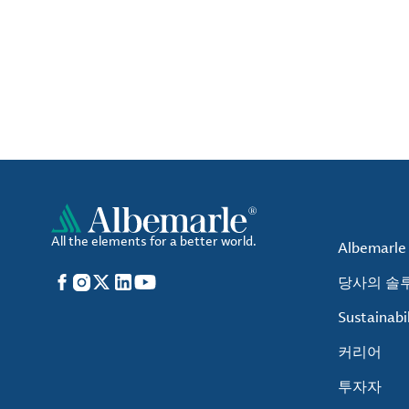
All the elements for a better world.
Albemarl
Facebook
Instagram
X
LinkedIn
YouTube
당사의 솔
Sustainabil
커리어
투자자