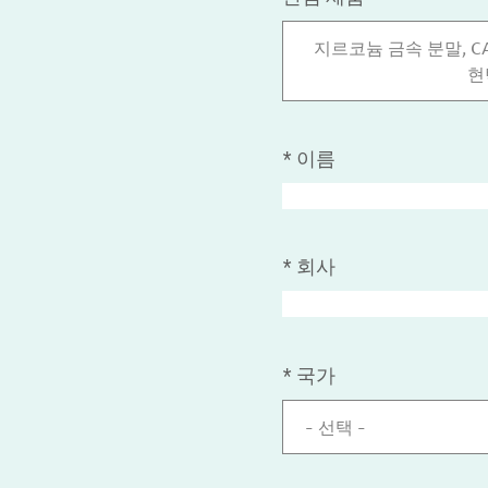
지르코늄 금속 분말, C
현
*
이름
*
회사
*
국가
- 선택 -