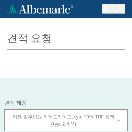
주
요
콘
텐
츠
견적 요청
로
건
너
뛰
기
관심 제품
리튬 알루미늄 하이드라이드, typ. 10% THF 용액
(typ. 2.4 M)