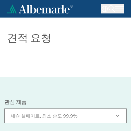
주
요
콘
텐
츠
견적 요청
로
건
너
뛰
기
관심 제품
세슘 설페이트, 최소 순도 99.9%