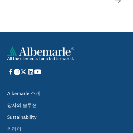
All the elements for a better world.
Facebook
Instagram
X
LinkedIn
YouTube
Albemarle 소개
당사의 솔루션
Sustainability
커리어