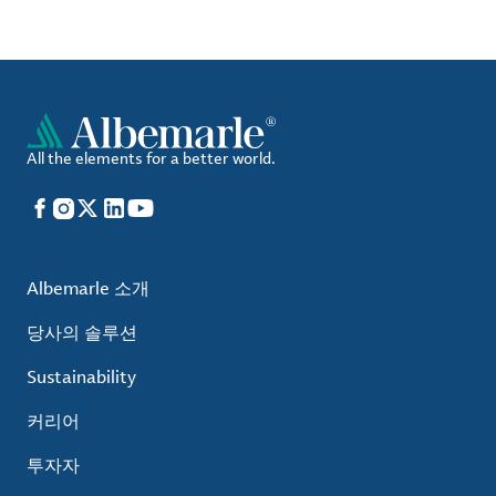
All the elements for a better world.
Facebook
Instagram
X
LinkedIn
YouTube
Albemarle 소개
당사의 솔루션
Sustainability
커리어
투자자