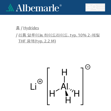
주
요
콘
텐
츠
홈
/
Hydrides
로
/
리튬 알루미늄 하이드라이드, typ. 10% 2-메틸
건
THF 용액(typ. 2.2 M)
너
뛰
기