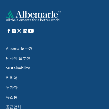
All the elements for a better world.
Facebook
Instagram
X
LinkedIn
YouTube
Albemarle 소개
당사의 솔루션
Sustainability
커리어
투자자
뉴스룸
공급업체