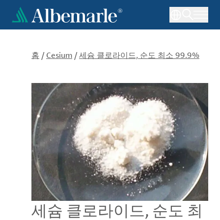
주
요
콘
텐
츠
홈
/
Cesium
/
세슘 클로라이드, 순도 최소 99.9%
로
건
너
뛰
기
세슘 클로라이드, 순도 최