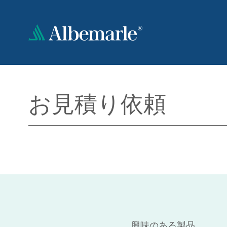
メ
イ
ン
コ
ン
テ
ン
ツ
お見積り依頼
に
移
動
興味のある製品