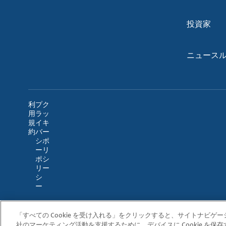
投資家
ニュース
利
プ
ク
用
ラ
ッ
規
イ
キ
約
バ
ー
シ
ポ
ー
リ
ポ
シ
リ
ー
シ
ー
「すべての Cookie を受け入れる」をクリックすると、サイトナビ
社のマーケティング活動を支援するために、デバイスに Cookie を