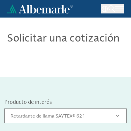
Pasar
al
contenido
principal
Solicitar una cotización
Producto de interés
Retardante de llama SAYTEX® 621