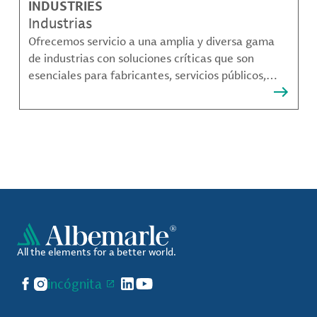
INDUSTRIES
Industrias
Ofrecemos servicio a una amplia y diversa gama
de industrias con soluciones críticas que son
esenciales para fabricantes, servicios públicos,
proveedores de componentes, fabricantes de
compuestos de materiales y mucho más.
All the elements for a better world.
Facebook
Instagram
incógnita
LinkedIn
YouTube