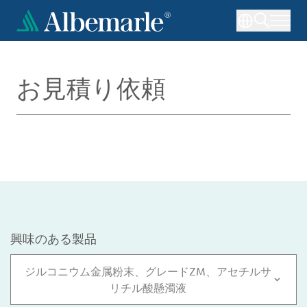
メ
イ
ン
コ
ン
お見積り依頼
テ
ン
ツ
に
移
動
興味のある製品
ジルコニウム金属粉末、グレードZM、アセチルサ
リチル酸懸濁液