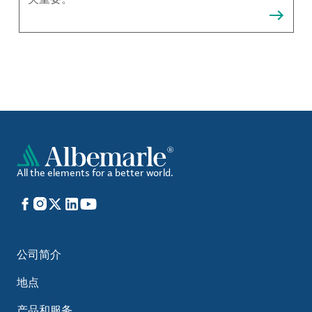
All the elements for a better world.
Facebook
Instagram
X
LinkedIn
YouTube
公司简介
地点
产品和服务