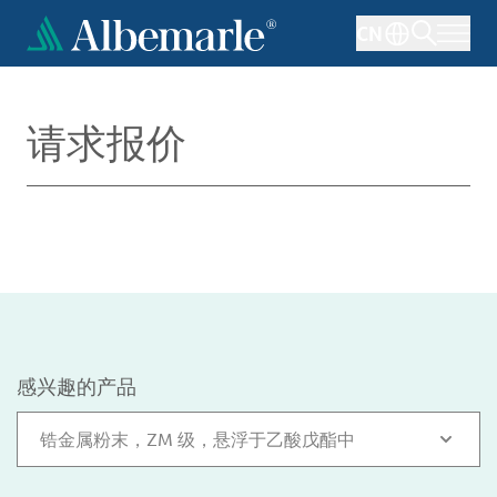
跳
CN
转
到
主
要
请求报价
内
容
感兴趣的产品
锆金属粉末，ZM 级，悬浮于乙酸戊酯中