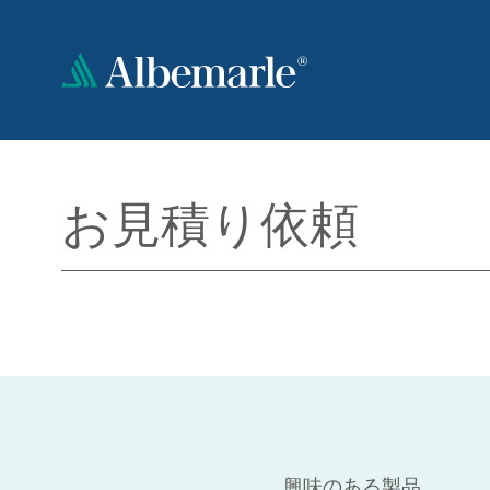
メ
イ
ン
コ
ン
テ
ン
ツ
お見積り依頼
に
移
動
興味のある製品