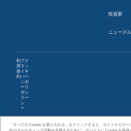
投資家
ニュース
利
プ
ク
用
ラ
ッ
規
イ
キ
約
バ
ー
シ
ポ
ー
リ
ポ
シ
リ
ー
シ
ー
「すべての Cookie を受け入れる」をクリックすると、サイトナビ
社のマーケティング活動を支援するために、デバイスに Cookie を