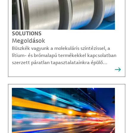
SOLUTIONS
Megoldások
Büszkék vagyunk a molekuláris szintézissel, a
lítium- és brómalapú termékekkel kapcsolatban
szerzett páratlan tapasztalatainkra épülő
megoldásainkra, amelyekkel ügyfeleink
legösszetettebb kihívásai is sikerrel leküzdhetők.