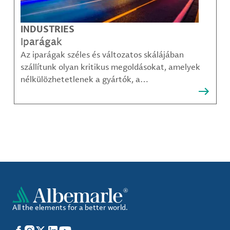
INDUSTRIES
Iparágak
Az iparágak széles és változatos skálájában
szállítunk olyan kritikus megoldásokat, amelyek
nélkülözhetetlenek a gyártók, a
közműszolgáltatók, az alkatrészgyártók, a
kompozit-anyag készítők és mások számára.
All the elements for a better world.