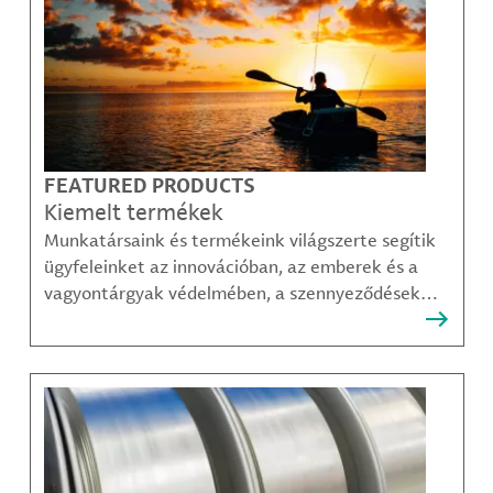
FEATURED PRODUCTS
Kiemelt termékek
Munkatársaink és termékeink világszerte segítik
ügyfeleinket az innovációban, az emberek és a
vagyontárgyak védelmében, a szennyeződések
felszámolásában, valamint a mobilitás, a
kommunikáció és a növekedés fenntarthatóbb
módjainak megteremtésében.