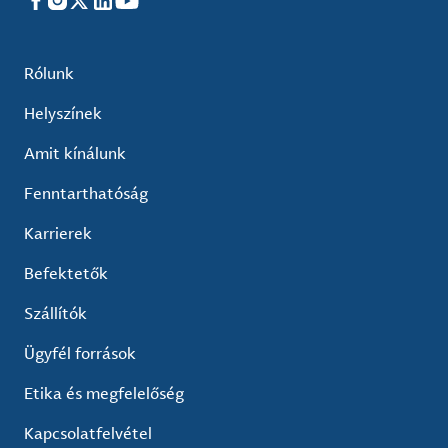
Facebook
Instagram
X
LinkedIn
YouTube
Rólunk
Helyszínek
Amit kínálunk
Fenntarthatóság
Karrierek
Befektetők
Szállítók
Ügyfél források
Etika és megfelelőség
Kapcsolatfelvétel