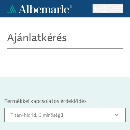
Ugrás
HU
a
tartalomra
Ajánlatkérés
Termékkel kapcsolatos érdeklődés
Titán-hidrid, G minőségű