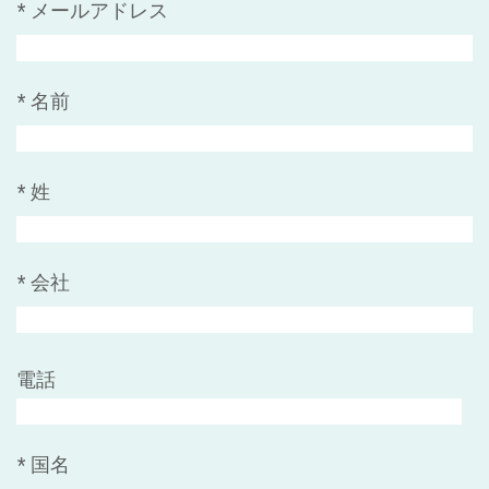
*
メールアドレス
*
名前
*
姓
*
会社
電話
*
国名