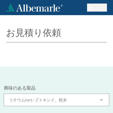
メ
イ
ン
コ
ン
お見積り依頼
テ
ン
ツ
に
移
動
興味のある製品
リチウムtert-ブトキシド、粉末