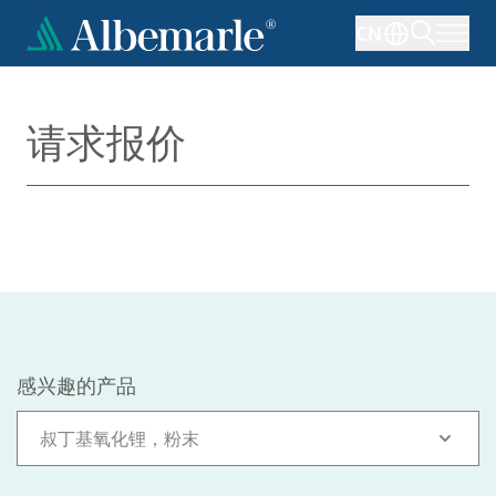
跳
CN
转
到
主
要
请求报价
内
容
感兴趣的产品
叔丁基氧化锂，粉末