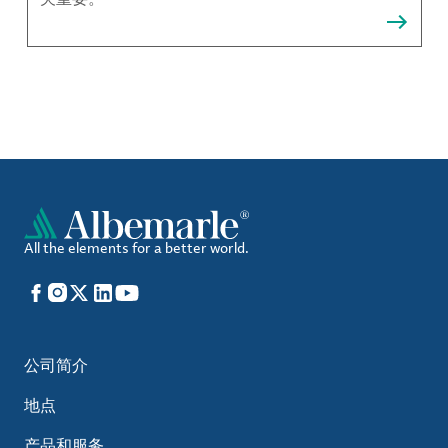
All the elements for a better world.
Facebook
Instagram
X
LinkedIn
YouTube
公司简介
地点
产品和服务