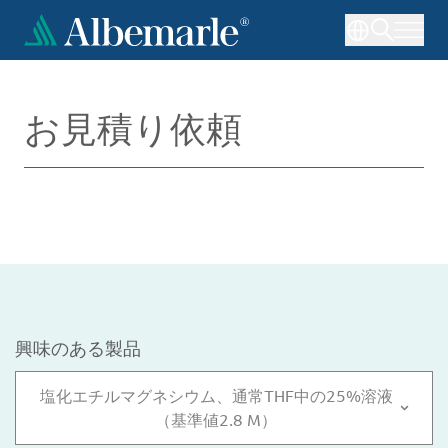
メ
イ
ン
コ
ン
お見積り依頼
テ
ン
ツ
に
移
動
興味のある製品
塩化エチルマグネシウム、通常THF中の25%溶液
（基準値2.8 M）