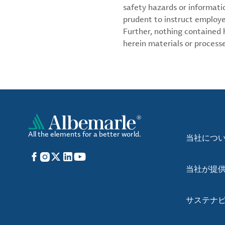
safety hazards or informati
prudent to instruct employ
Further, nothing contained
herein materials or processes
All the elements for a better world.
当社につ
Facebook
Instagram
X
LinkedIn
YouTube
当社が提
サステナ