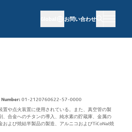
Global
お問い合わせ
 Number:
01-2120760622-57-0000
装置や点火装置に使用されている。また、真空管の製
剤、合金へのチタンの導入、純水素の貯蔵庫、金属の
よび焼結半製品の製造、アルニコおよびTiCoNaI焼