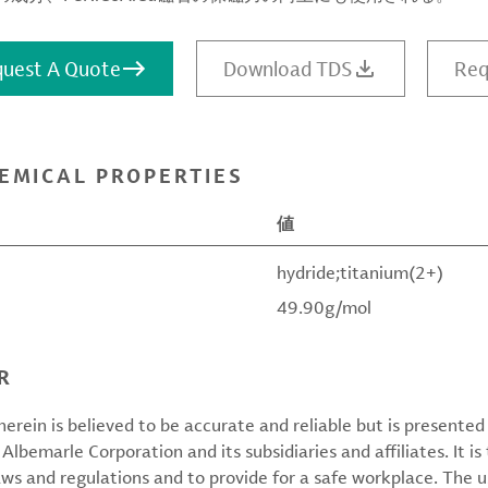
uest A Quote
Download TDS
Req
EMICAL PROPERTIES
値
hydride;titanium(2+)
49.90g/mol
R
erein is believed to be accurate and reliable but is presente
 Albemarle Corporation and its subsidiaries and affiliates. It is 
aws and regulations and to provide for a safe workplace. The u