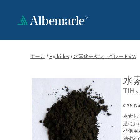
メ
イ
ン
コ
ン
テ
ン
ツ
ホーム
/
Hydrides
/
水素化チタン、グレードVM
に
移
水
動
TiH
2
CAS N
水素化
造にお
発泡用
結磁石