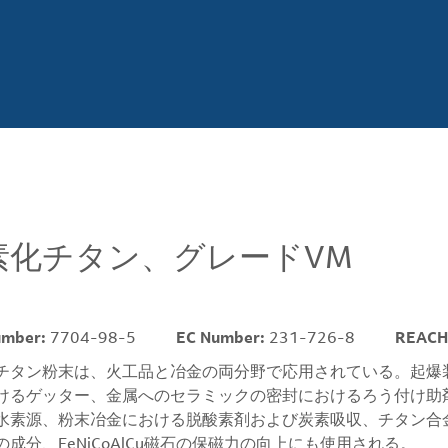
素化チタン、グレードVM
umber:
7704-98-5
EC Number:
231-726-8
REACH
チタン粉末は、火工品と冶金の両分野で応用されている。起爆
けるゲッター、金属へのセラミックの密封におけるろう付け助
水素源、粉末冶金における脱酸素剤および炭素吸収、チタン合金お
の成分、FeNiCoAlCu磁石の保磁力の向上にも使用される。