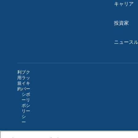
キャリア
投資家
ニュース
利
プ
ク
用
ラ
ッ
規
イ
キ
約
バ
ー
シ
ポ
ー
リ
ポ
シ
リ
ー
シ
ー