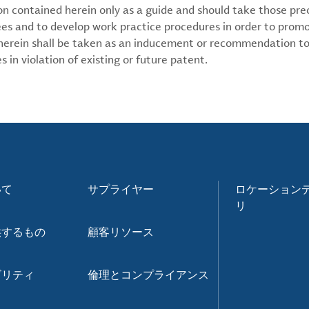
on contained herein only as a guide and should take those pre
ees and to develop work practice procedures in order to prom
 herein shall be taken as an inducement or recommendation to
 in violation of existing or future patent.
いて
サプライヤー
ロケーション
リ
供するもの
顧客リソース
ビリティ
倫理とコンプライアンス