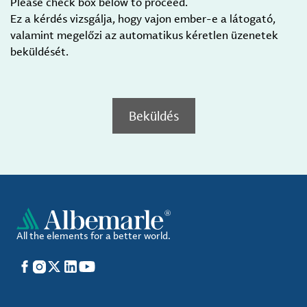
Please check box below to proceed.
Ez a kérdés vizsgálja, hogy vajon ember-e a látogató,
valamint megelőzi az automatikus kéretlen üzenetek
beküldését.
Beküldés
All the elements for a better world.
Facebook
Instagram
X
LinkedIn
YouTube