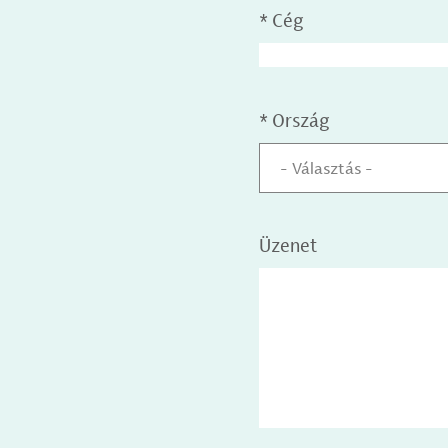
*
Cég
*
Ország
- Választás -
Üzenet