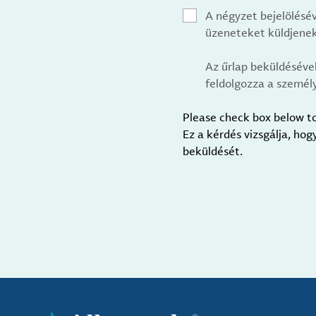
A négyzet bejelölésé
üzeneteket küldjenek
Az űrlap beküldéséve
feldolgozza a személy
Please check box below t
Ez a kérdés vizsgálja, ho
beküldését.