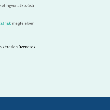
arketingvonatkozású
zatnak
megfelelően
us kéretlen üzenetek