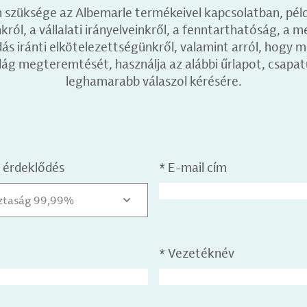
 szüksége az Albemarle termékeivel kapcsolatban, pél
ról, a vállalati irányelveinkről, a fenntarthatóság, a m
 iránti elkötelezettségünkről, valamint arról, hogy m
lág megteremtését, használja az alábbi űrlapot, csapat
leghamarabb válaszol kérésére.
 érdeklődés
*
E-mail cím
isztaság 99,99%
*
Vezetéknév