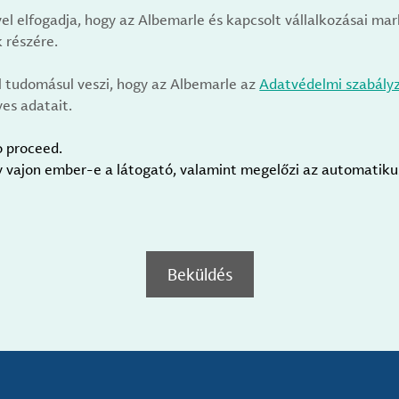
vel elfogadja, hogy az Albemarle és kapcsolt vállalkozásai m
 részére.
l tudomásul veszi, hogy az Albemarle az
Adatvédelmi szabály
es adatait.
o proceed.
gy vajon ember-e a látogató, valamint megelőzi az automatik
Beküldés