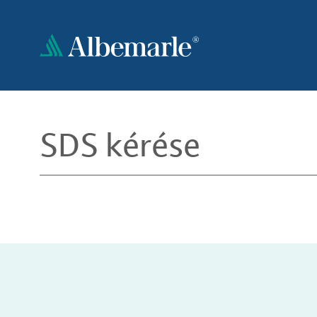
Ugrás
a
tartalomra
SDS kérése