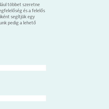
dául többet szeretne
egfelelőség és a felelős
iként segítjük egy
unk pedig a lehető