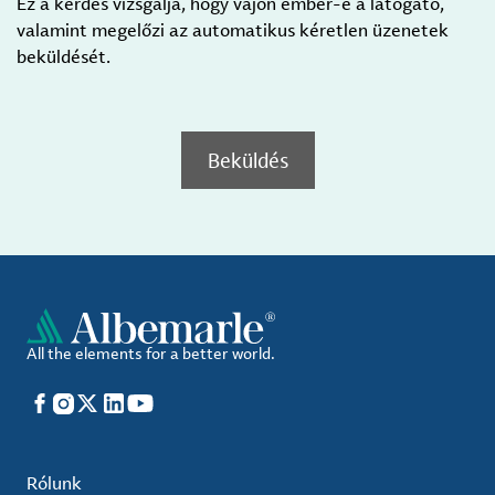
Ez a kérdés vizsgálja, hogy vajon ember-e a látogató,
valamint megelőzi az automatikus kéretlen üzenetek
beküldését.
Beküldés
All the elements for a better world.
Facebook
Instagram
X
LinkedIn
YouTube
Rólunk