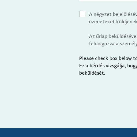
A négyzet bejelölésé
üzeneteket küldjenek
Az űrlap beküldéséve
feldolgozza a személy
Please check box below t
Ez a kérdés vizsgálja, ho
beküldését.