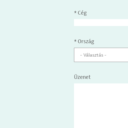
*
Cég
*
Ország
- Választás -
Üzenet