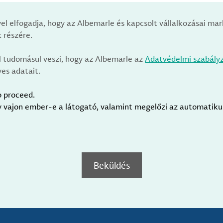
vel elfogadja, hogy az Albemarle és kapcsolt vállalkozásai m
 részére.
l tudomásul veszi, hogy az Albemarle az
Adatvédelmi szabály
es adatait.
o proceed.
gy vajon ember-e a látogató, valamint megelőzi az automatik
Beküldés