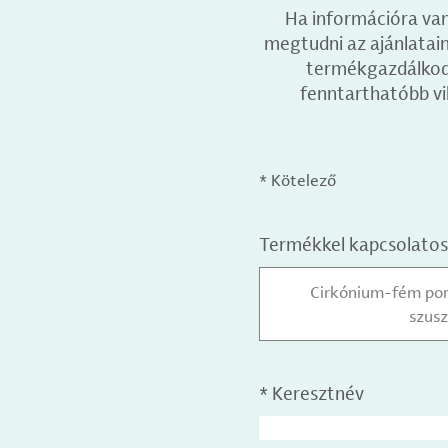
Ha információra van
megtudni az ajánlataink
termékgazdálkodás
fenntarthatóbb vi
* Kötelező
Termékkel kapcsolatos
Cirkónium-fém por
szus
*
Keresztnév