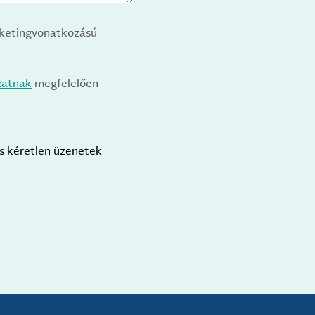
arketingvonatkozású
zatnak
megfelelően
us kéretlen üzenetek