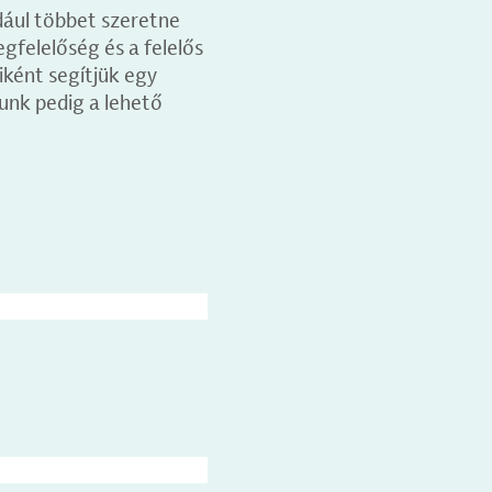
dául többet szeretne
egfelelőség és a felelős
iként segítjük egy
unk pedig a lehető