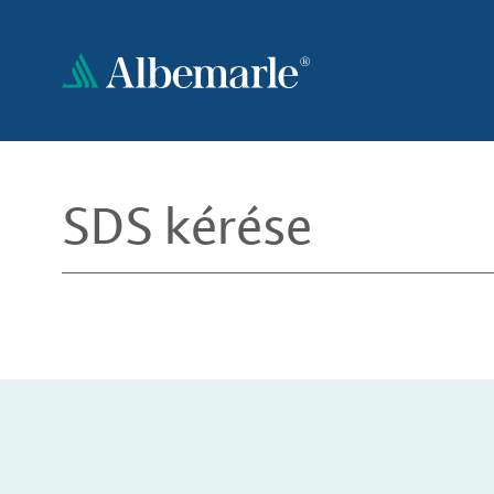
Ugrás
a
tartalomra
SDS kérése