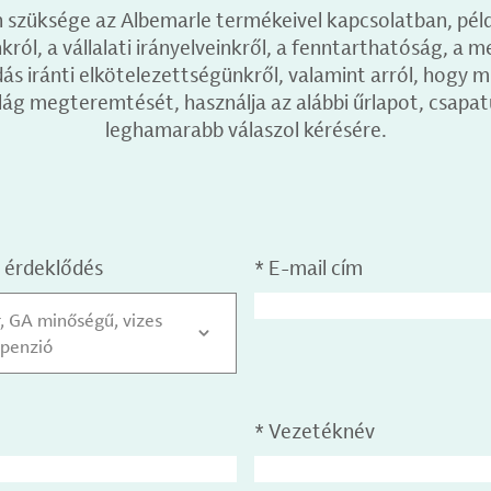
 szüksége az Albemarle termékeivel kapcsolatban, pél
ról, a vállalati irányelveinkről, a fenntarthatóság, a m
 iránti elkötelezettségünkről, valamint arról, hogy m
lág megteremtését, használja az alábbi űrlapot, csapat
leghamarabb válaszol kérésére.
 érdeklődés
*
E-mail cím
, GA minőségű, vizes
zpenzió
*
Vezetéknév