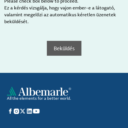
Please check box below to proceed.
Ez a kérdés vizsgálja, hogy vajon ember-e a látogató,
valamint megelőzi az automatikus kéretlen üzenetek
beküldését.
Beküldés
All the elements for a better world.
Facebook
Instagram
X
LinkedIn
YouTube