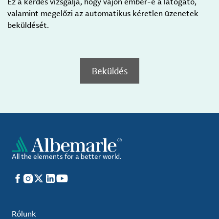
Ez a kérdés vizsgálja, hogy vajon ember-e a látogató,
valamint megelőzi az automatikus kéretlen üzenetek
beküldését.
Beküldés
All the elements for a better world.
Facebook
Instagram
X
LinkedIn
YouTube
Rólunk