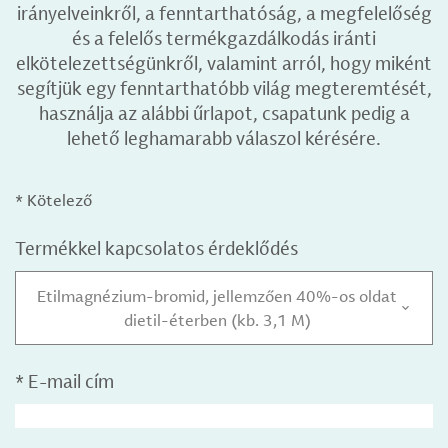
irányelveinkről, a fenntarthatóság, a megfelelőség
és a felelős termékgazdálkodás iránti
elkötelezettségünkről, valamint arról, hogy miként
segítjük egy fenntarthatóbb világ megteremtését,
használja az alábbi űrlapot, csapatunk pedig a
lehető leghamarabb válaszol kérésére.
* Kötelező
Termékkel kapcsolatos érdeklődés
Etilmagnézium-bromid, jellemzően 40%-os oldat
dietil-éterben (kb. 3,1 M)
*
E-mail cím