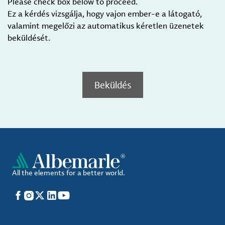
Please check box below to proceed.
Ez a kérdés vizsgálja, hogy vajon ember-e a látogató,
valamint megelőzi az automatikus kéretlen üzenetek
beküldését.
Beküldés
All the elements for a better world.
Facebook
Instagram
X
LinkedIn
YouTube