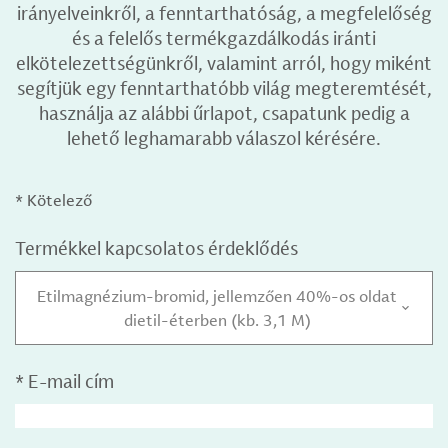
irányelveinkről, a fenntarthatóság, a megfelelőség
és a felelős termékgazdálkodás iránti
elkötelezettségünkről, valamint arról, hogy miként
segítjük egy fenntarthatóbb világ megteremtését,
használja az alábbi űrlapot, csapatunk pedig a
lehető leghamarabb válaszol kérésére.
* Kötelező
Termékkel kapcsolatos érdeklődés
Etilmagnézium-bromid, jellemzően 40%-os oldat
dietil-éterben (kb. 3,1 M)
*
E-mail cím