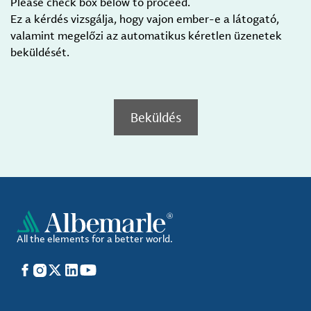
Please check box below to proceed.
Ez a kérdés vizsgálja, hogy vajon ember-e a látogató,
valamint megelőzi az automatikus kéretlen üzenetek
beküldését.
Beküldés
All the elements for a better world.
Facebook
Instagram
X
LinkedIn
YouTube