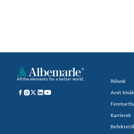
All the elements for a better world.
Rólunk
Facebook
Instagram
X
LinkedIn
YouTube
Amit kíná
Fenntarth
Karrierek
Befektető