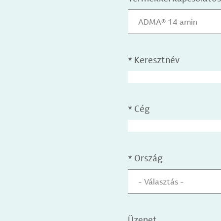
ADMA® 14 amin
*
Keresztnév
*
Cég
*
Ország
- Választás -
Üzenet