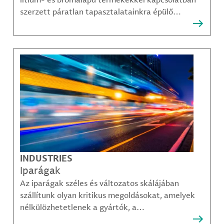
szerzett páratlan tapasztalatainkra épülő
megoldásainkra, amelyekkel ügyfeleink
legösszetettebb kihívásai is sikerrel leküzdhetők.
INDUSTRIES
Iparágak
Az iparágak széles és változatos skálájában
szállítunk olyan kritikus megoldásokat, amelyek
nélkülözhetetlenek a gyártók, a
közműszolgáltatók, az alkatrészgyártók, a