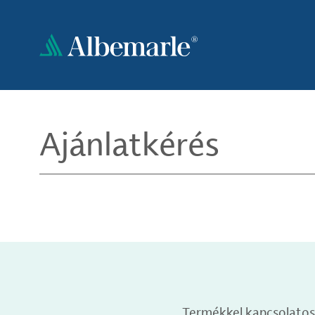
Ugrás
a
tartalomra
Ajánlatkérés
Termékkel kapcsolatos