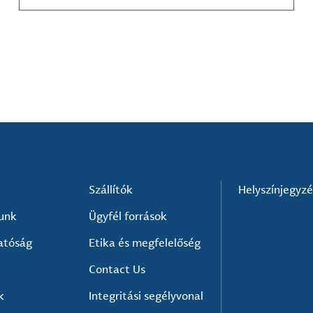
kompozit-anyag készítők és mások számára.
Szállítók
Helyszínjegyz
lunk
Ügyfél források
atóság
Etika és megfelelőség
Contact Us
k
Integritási segélyvonal