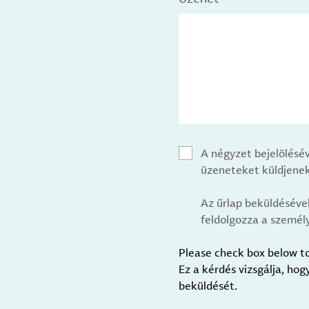
A négyzet bejelölésé
üzeneteket küldjenek
Az űrlap beküldéséve
feldolgozza a személy
Please check box below t
Ez a kérdés vizsgálja, ho
beküldését.