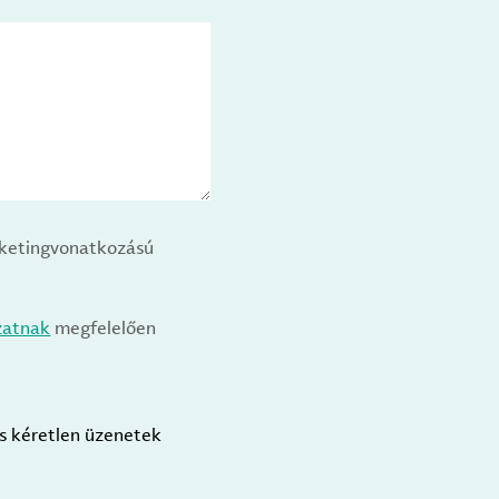
arketingvonatkozású
zatnak
megfelelően
us kéretlen üzenetek