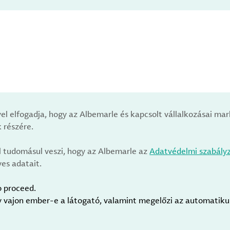
vel elfogadja, hogy az Albemarle és kapcsolt vállalkozásai m
 részére.
l tudomásul veszi, hogy az Albemarle az
Adatvédelmi szabály
es adatait.
o proceed.
gy vajon ember-e a látogató, valamint megelőzi az automatik