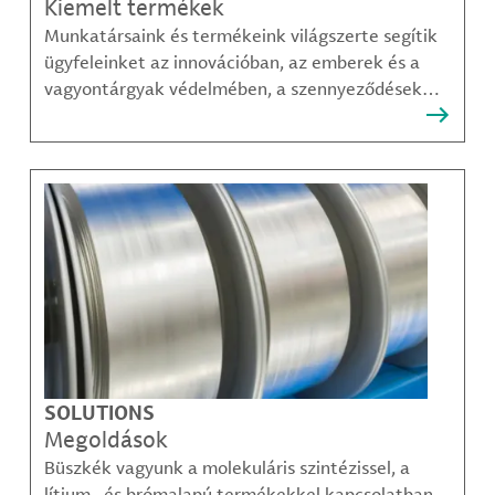
Kiemelt termékek
Munkatársaink és termékeink világszerte segítik
ügyfeleinket az innovációban, az emberek és a
vagyontárgyak védelmében, a szennyeződések
felszámolásában, valamint a mobilitás, a
kommunikáció és a növekedés fenntarthatóbb
módjainak megteremtésében.
SOLUTIONS
Megoldások
Büszkék vagyunk a molekuláris szintézissel, a
lítium- és brómalapú termékekkel kapcsolatban