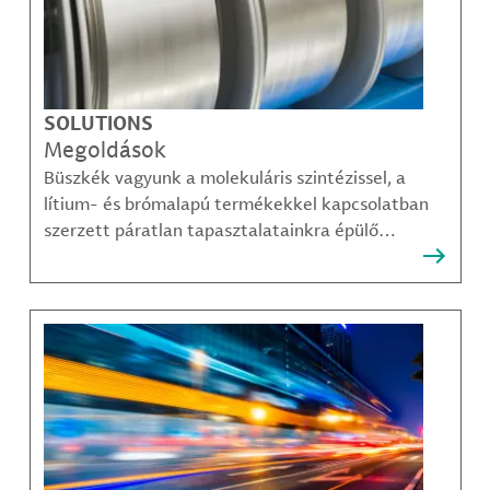
SOLUTIONS
Megoldások
Büszkék vagyunk a molekuláris szintézissel, a
lítium- és brómalapú termékekkel kapcsolatban
szerzett páratlan tapasztalatainkra épülő
megoldásainkra, amelyekkel ügyfeleink
legösszetettebb kihívásai is sikerrel leküzdhetők.