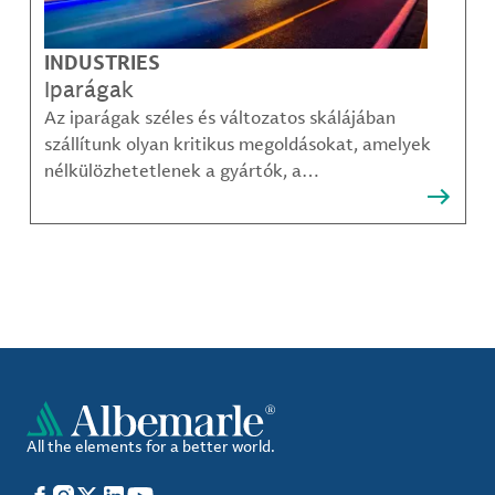
INDUSTRIES
Iparágak
Az iparágak széles és változatos skálájában
szállítunk olyan kritikus megoldásokat, amelyek
nélkülözhetetlenek a gyártók, a
közműszolgáltatók, az alkatrészgyártók, a
kompozit-anyag készítők és mások számára.
All the elements for a better world.