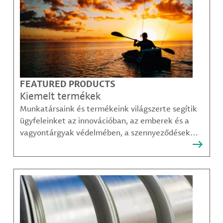
FEATURED PRODUCTS
Kiemelt termékek
Munkatársaink és termékeink világszerte segítik
ügyfeleinket az innovációban, az emberek és a
vagyontárgyak védelmében, a szennyeződések
felszámolásában, valamint a mobilitás, a
kommunikáció és a növekedés fenntarthatóbb
módjainak megteremtésében.