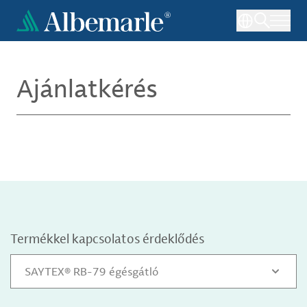
Ugrás
a
tartalomra
Ajánlatkérés
Termékkel kapcsolatos érdeklődés
SAYTEX® RB-79 égésgátló