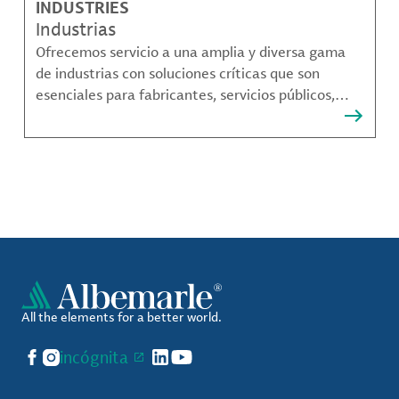
INDUSTRIES
Industrias
Ofrecemos servicio a una amplia y diversa gama
de industrias con soluciones críticas que son
esenciales para fabricantes, servicios públicos,
proveedores de componentes, fabricantes de
compuestos de materiales y mucho más.
All the elements for a better world.
Facebook
Instagram
incógnita
LinkedIn
YouTube