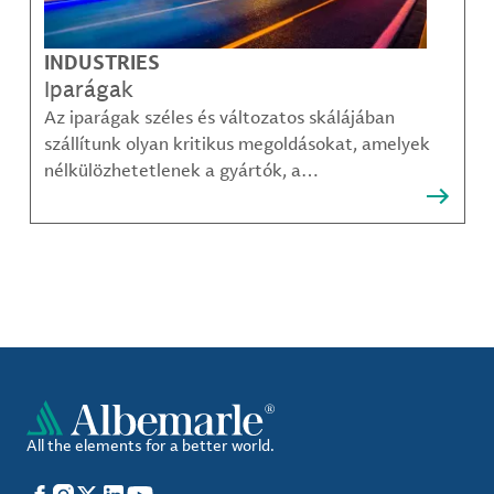
INDUSTRIES
Iparágak
Az iparágak széles és változatos skálájában
szállítunk olyan kritikus megoldásokat, amelyek
nélkülözhetetlenek a gyártók, a
közműszolgáltatók, az alkatrészgyártók, a
kompozit-anyag készítők és mások számára.
All the elements for a better world.