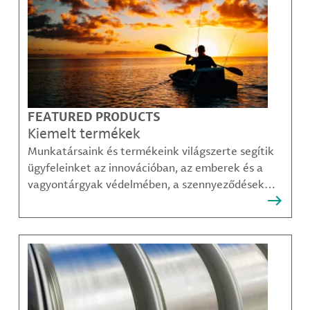
FEATURED PRODUCTS
Kiemelt termékek
Munkatársaink és termékeink világszerte segítik
ügyfeleinket az innovációban, az emberek és a
vagyontárgyak védelmében, a szennyeződések
felszámolásában, valamint a mobilitás, a
kommunikáció és a növekedés fenntarthatóbb
módjainak megteremtésében.