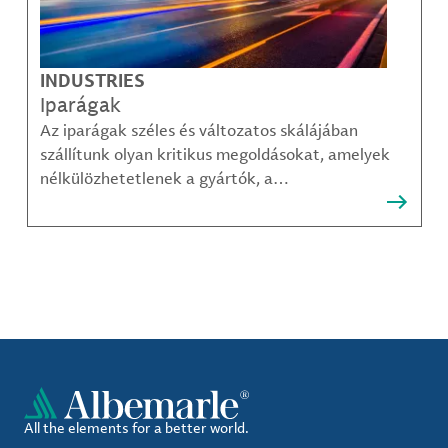
INDUSTRIES
Iparágak
Az iparágak széles és változatos skálájában
szállítunk olyan kritikus megoldásokat, amelyek
nélkülözhetetlenek a gyártók, a
közműszolgáltatók, az alkatrészgyártók, a
kompozit-anyag készítők és mások számára.
All the elements for a better world.