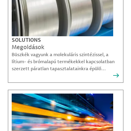
SOLUTIONS
Megoldások
Büszkék vagyunk a molekuláris szintézissel, a
lítium- és brómalapú termékekkel kapcsolatban
szerzett páratlan tapasztalatainkra épülő
megoldásainkra, amelyekkel ügyfeleink
legösszetettebb kihívásai is sikerrel leküzdhetők.