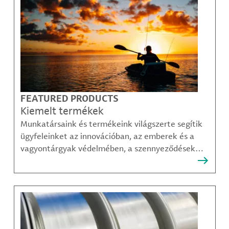
FEATURED PRODUCTS
Kiemelt termékek
Munkatársaink és termékeink világszerte segítik
ügyfeleinket az innovációban, az emberek és a
vagyontárgyak védelmében, a szennyeződések
felszámolásában, valamint a mobilitás, a
kommunikáció és a növekedés fenntarthatóbb
módjainak megteremtésében.