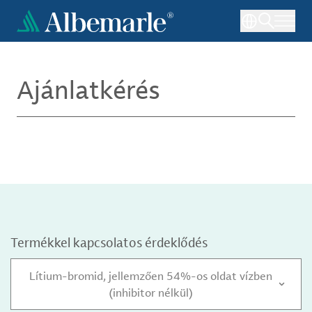
Ugrás
a
tartalomra
Ajánlatkérés
Termékkel kapcsolatos érdeklődés
Lítium-bromid, jellemzően 54%-os oldat vízben
(inhibitor nélkül)