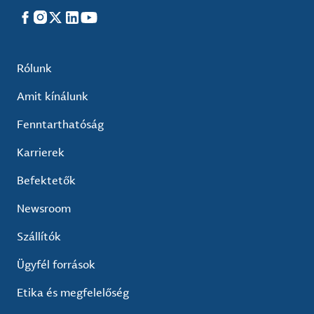
Facebook
Instagram
X
LinkedIn
YouTube
Rólunk
Amit kínálunk
Fenntarthatóság
Karrierek
Befektetők
Newsroom
Szállítók
Ügyfél források
Etika és megfelelőség