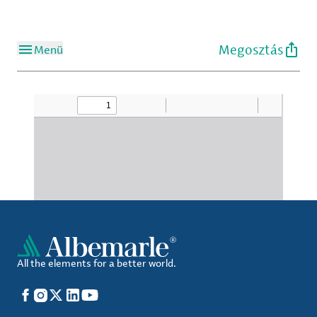
Megosztás
Menü
All the elements for a better world.
Facebook
Instagram
X
LinkedIn
YouTube