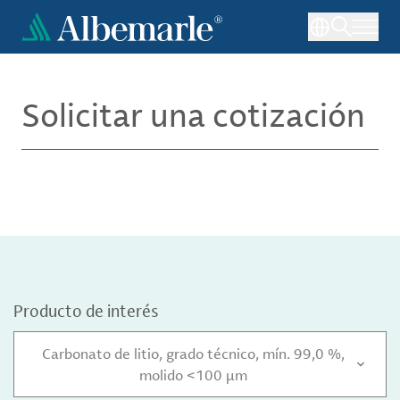
Pasar
al
contenido
principal
Solicitar una cotización
Producto de interés
Carbonato de litio, grado técnico, mín. 99,0 %,
molido <100 µm