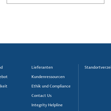
Akteure unerlässlich sind.
nd
Lieferanten
Standortverze
ebot
Kundenressourcen
keit
Ethik und Compliance
Contact Us
Integrity Helpline