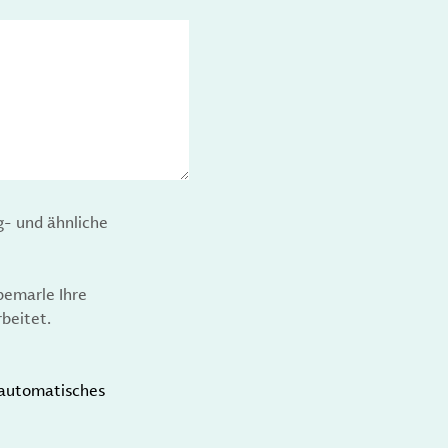
g- und ähnliche
bemarle Ihre
beitet.
t automatisches