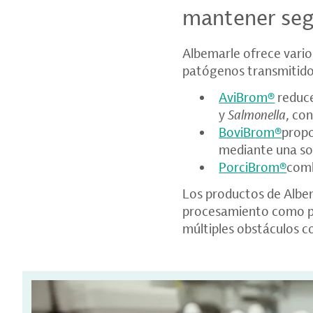
mantener seg
Albemarle ofrece vario
patógenos transmitido
AviBrom®
reduce
y
Salmonella
, co
BoviBrom®
propo
mediante una sol
PorciBrom
®
com
Los productos de Albem
procesamiento como pa
múltiples obstáculos c