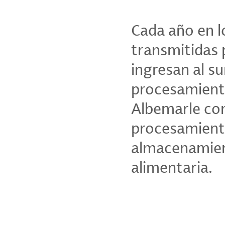
Cada año en l
transmitidas 
ingresan al s
procesamiento
Albemarle com
procesamiento
almacenamient
alimentaria.