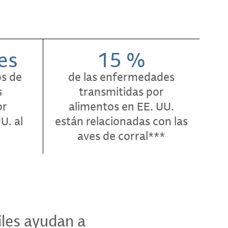
es
15 %
s de
de las enfermedades
s
transmitidas por
or
alimentos en EE. UU.
U. al
están relacionadas con las
aves de corral***
iles ayudan a