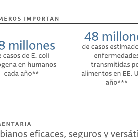
ÚMEROS IMPORTAN
48 millon
8 millones
de casos estimado
 casos de E. coli
enfermedade
ógena en humanos
transmitidas p
cada año**
alimentos en EE. U
año***
MENTARIA
bianos eficaces, seguros y versát