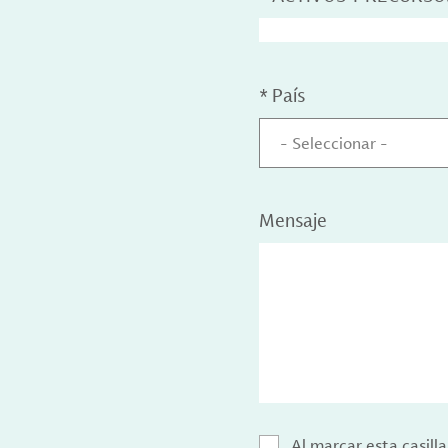
*
País
- Seleccionar -
Mensaje
Al marcar esta casill