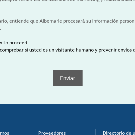
ario, entiende que Albemarle procesará su información person
.
w to proceed.
 comprobar si usted es un visitante humano y prevenir envíos
Enviar
omos
Proveedores
Directorio de 