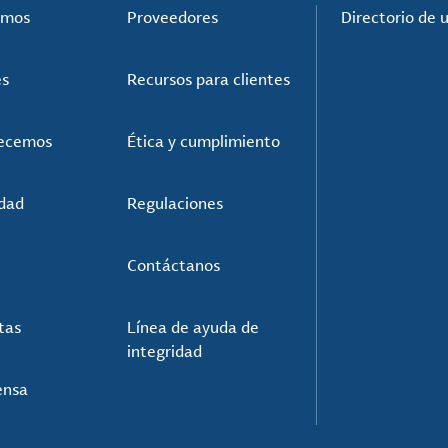
omos
Proveedores
Directorio de 
es
Recursos para clientes
recemos
Ética y cumplimiento
idad
Regulaciones
Contáctanos
tas
Línea de ayuda de
integridad
ensa