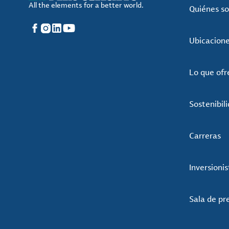
All the elements for a better world.
Quiénes s
Facebook
Instagram
LinkedIn
YouTube
Ubicacion
Lo que of
Sostenibil
Carreras
Inversionis
Sala de pr