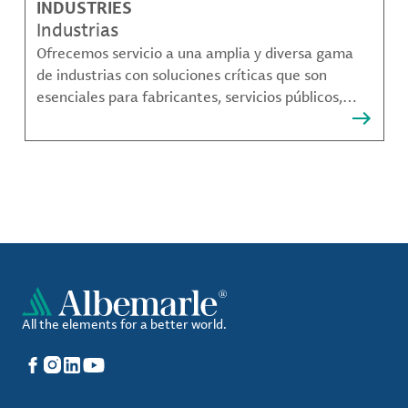
INDUSTRIES
Industrias
Ofrecemos servicio a una amplia y diversa gama
de industrias con soluciones críticas que son
esenciales para fabricantes, servicios públicos,
proveedores de componentes, fabricantes de
compuestos de materiales y mucho más.
All the elements for a better world.
Facebook
Instagram
LinkedIn
YouTube