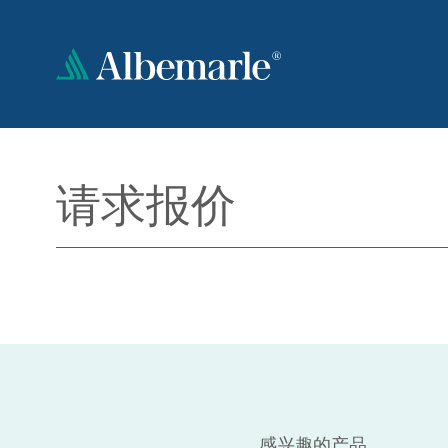
跳
转
到
主
要
内
容
请求报价
感兴趣的产品