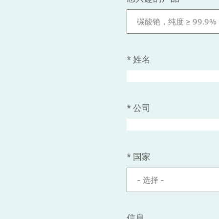
碳酸铯，纯度 ≥ 99.9%
*
姓名
*
公司
*
国家
- 选择 -
信息