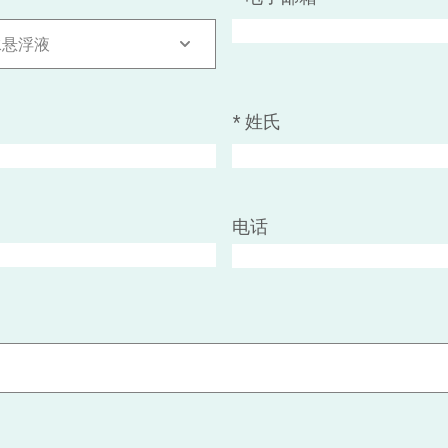
水悬浮液
*
姓氏
电话