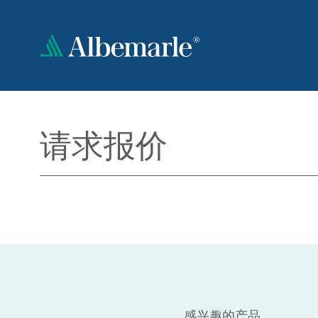
跳
转
到
主
要
内
容
请求报价
感兴趣的产品