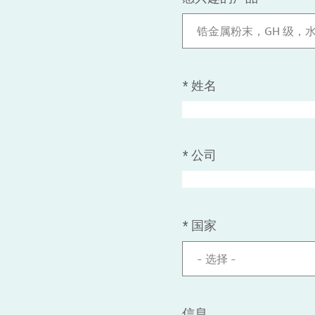
锆金属粉末，GH 级，
*
姓名
*
公司
*
国家
- 选择 -
信息