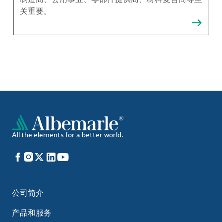
关重要。
All the elements for a better world.
Facebook
Instagram
X
LinkedIn
YouTube
公司简介
产品和服务