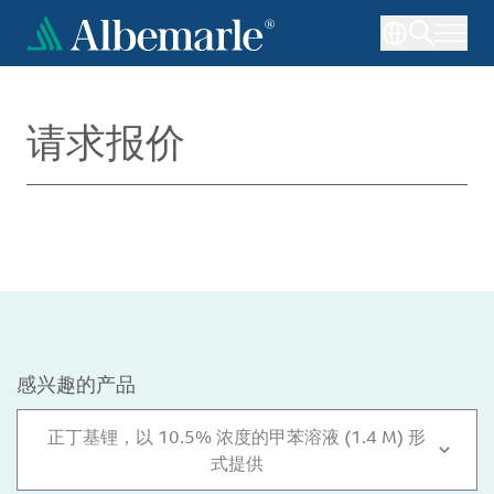
跳
转
到
主
要
请求报价
内
容
感兴趣的产品
正丁基锂，以 10.5% 浓度的甲苯溶液 (1.4 M) 形
式提供