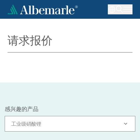
跳
转
到
主
要
请求报价
内
容
感兴趣的产品
工业级硝酸锂