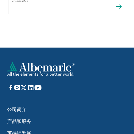
All the elements for a better world.
Facebook
Instagram
X
LinkedIn
YouTube
公司简介
产品和服务
可持续发展