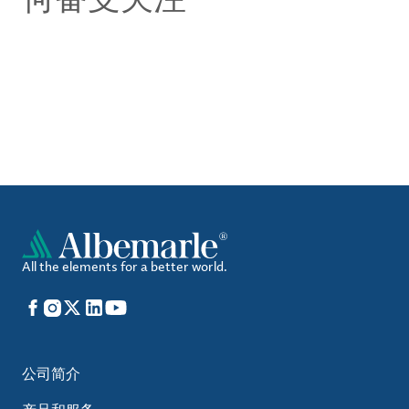
All the elements for a better world.
Facebook
Instagram
X
LinkedIn
YouTube
公司简介