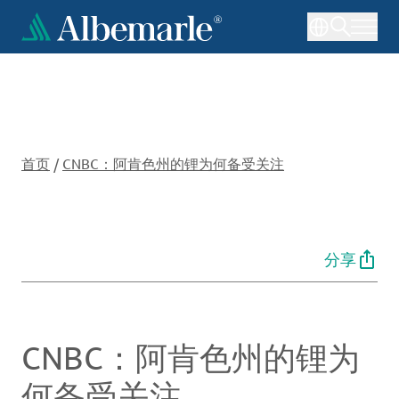
跳
转
到
主
要
内
容
首页
/
CNBC：阿肯色州的锂为何备受关注
分享
CNBC：阿肯色州的锂为
何备受关注