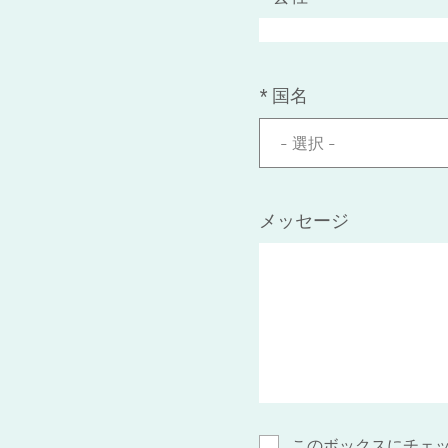
*
国名
- 選択 -
メッセージ
このボックスにチェ