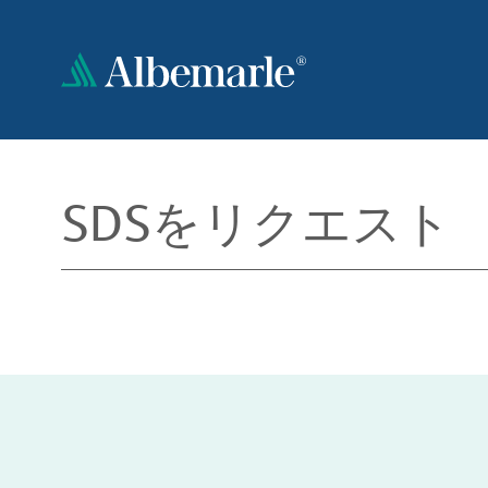
メ
イ
ン
コ
ン
テ
ン
ツ
SDSをリクエスト
に
移
動