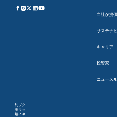
Facebook
Instagram
X
LinkedIn
YouTube
当社が提
サステナ
キャリア
投資家
ニュース
利
プ
ク
用
ラ
ッ
規
イ
キ