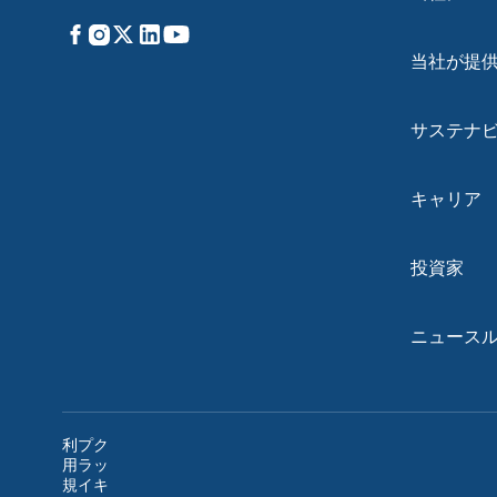
Facebook
Instagram
X
LinkedIn
YouTube
当社が提
サステナ
キャリア
投資家
ニュース
利
プ
ク
用
ラ
ッ
規
イ
キ