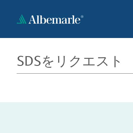
メ
イ
ン
コ
ン
テ
ン
ツ
SDSをリクエスト
に
移
動