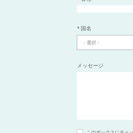
*
国名
- 選択 -
メッセージ
このボックスにチェ