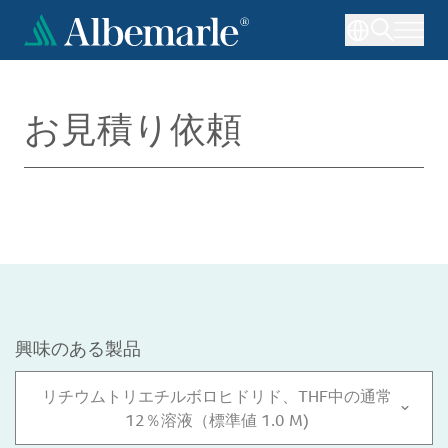
メ
イ
ン
コ
ン
お見積り依頼
テ
ン
ツ
に
移
動
興味のある製品
リチウムトリエチルボロヒドリド、THF中の通常
12％溶液（標準値 1.0 M)