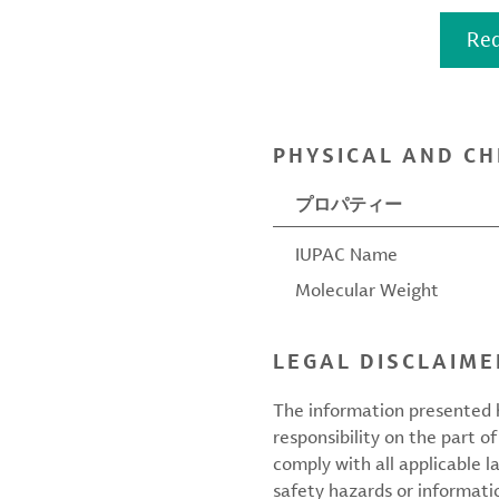
Req
PHYSICAL AND CH
プロパティー
IUPAC Name
Molecular Weight
LEGAL DISCLAIME
The information presented h
responsibility on the part of
comply with all applicable l
safety hazards or informati