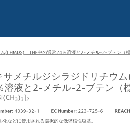
LHMDS)、THF中の通常24％溶液と2-メチル-2-ブテン（標準
キサメチルジシラジドリチウム(L
％溶液と2-メチル-2-ブテン（標準
Si(CH
)
]
3
3
2
umber:
4039-32-1
EC Number:
223-725-6
REACH
ル化などに使用される選択的な低求核性塩基。