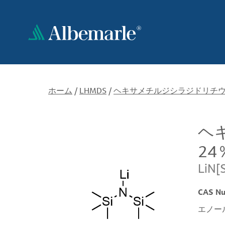
メ
イ
ン
コ
ン
テ
ン
ツ
ホーム
/
LHMDS
/
ヘキサメチルジシラジドリチウム(
に
移
ヘ
動
24
LiN[
CAS N
エノー