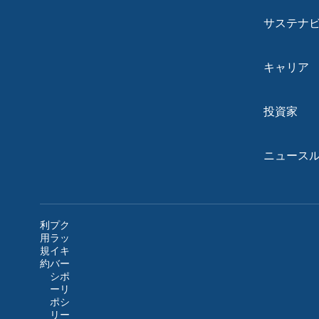
サステナ
キャリア
投資家
ニュース
利
プ
ク
用
ラ
ッ
規
イ
キ
約
バ
ー
シ
ポ
ー
リ
ポ
シ
リ
ー