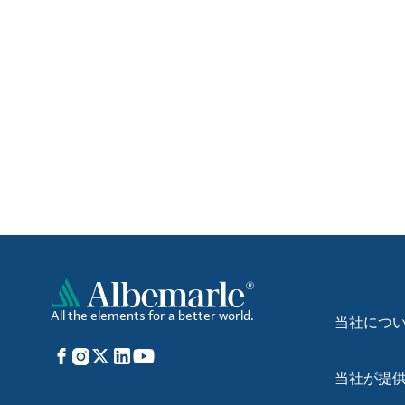
All the elements for a better world.
当社につ
Facebook
Instagram
X
LinkedIn
YouTube
当社が提