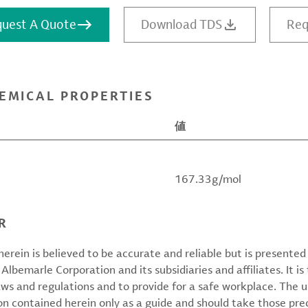
uest A Quote
Download TDS
Req
EMICAL PROPERTIES
値
167.33g/mol
R
erein is believed to be accurate and reliable but is presente
 Albemarle Corporation and its subsidiaries and affiliates. It is 
aws and regulations and to provide for a safe workplace. The u
on contained herein only as a guide and should take those pre